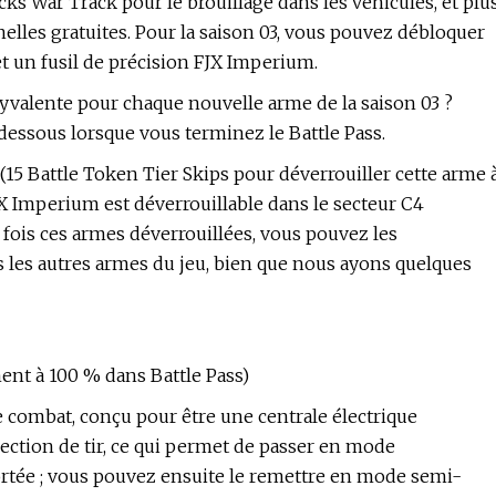
cks War Track pour le brouillage dans les véhicules, et plu
elles gratuites. Pour la saison 03, vous pouvez débloquer
t un fusil de précision FJX Imperium.
lyvalente pour chaque nouvelle arme de la saison 03 ?
dessous lorsque vous terminez le Battle Pass.
 (15 Battle Token Tier Skips pour déverrouiller cette arme 
FJX Imperium est déverrouillable dans le secteur C4
fois ces armes déverrouillées, vous pouvez les
 les autres armes du jeu, bien que nous ayons quelques
ment à 100 % dans Battle Pass)
de combat, conçu pour être une centrale électrique
lection de tir, ce qui permet de passer en mode
ortée ; vous pouvez ensuite le remettre en mode semi-