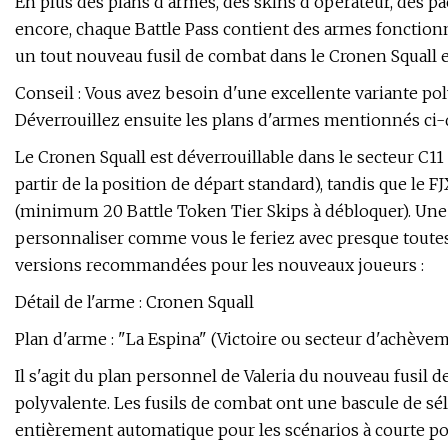
En plus des plans d'armes, des skins d'opérateur, des pa
encore, chaque Battle Pass contient des armes fonctionn
un tout nouveau fusil de combat dans le Cronen Squall e
Conseil : Vous avez besoin d'une excellente variante po
Déverrouillez ensuite les plans d'armes mentionnés ci-
Le Cronen Squall est déverrouillable dans le secteur C11
partir de la position de départ standard), tandis que le 
(minimum 20 Battle Token Tier Skips à débloquer). Une 
personnaliser comme vous le feriez avec presque toutes
versions recommandées pour les nouveaux joueurs :
Détail de l'arme : Cronen Squall
Plan d'arme : "La Espina" (Victoire ou secteur d'achève
Il s'agit du plan personnel de Valeria du nouveau fusil 
polyvalente. Les fusils de combat ont une bascule de sé
entièrement automatique pour les scénarios à courte p