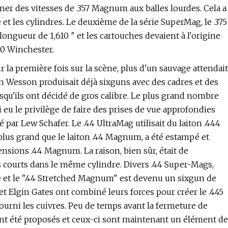
er des vitesses de .357 Magnum aux balles lourdes. Cela a
e et les cylindres. Le deuxième de la série SuperMag, le .375
gueur de 1,610 ″ et les cartouches devaient à l'origine
-30 Winchester.
la première fois sur la scène, plus d'un sauvage attendait
 Wesson produisait déjà sixguns avec des cadres et des
orsqu'ils ont décidé de gros calibre. Le plus grand nombre
 eu le privilège de faire des prises de vue approfondies
 par Lew Schafer. Le .44 UltraMag utilisait du laiton .444
 plus grand que le laiton .44 Magnum, a été estampé et
nsions .44 Magnum. La raison, bien sûr, était de
 courts dans le même cylindre. Divers .44 Super-Mags,
ace et le ".44 Stretched Magnum" est devenu un sixgun de
 Elgin Gates ont combiné leurs forces pour créer le .445
urni les cuivres. Peu de temps avant la fermeture de
nt été proposés et ceux-ci sont maintenant un élément de