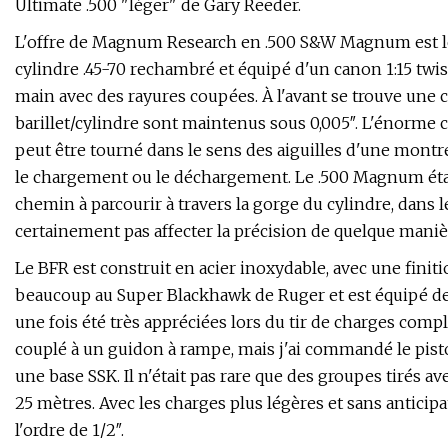
Ultimate .500 "léger" de Gary Reeder.
L'offre de Magnum Research en .500 S&W Magnum est le r
cylindre .45-70 rechambré et équipé d'un canon 1:15 twis
main avec des rayures coupées. À l'avant se trouve une cou
barillet/cylindre sont maintenus sous 0,005″. L'énorme cy
peut être tourné dans le sens des aiguilles d'une montr
le chargement ou le déchargement. Le .500 Magnum étant 
chemin à parcourir à travers la gorge du cylindre, dans 
certainement pas affecter la précision de quelque manièr
Le BFR est construit en acier inoxydable, avec une finit
beaucoup au Super Blackhawk de Ruger et est équipé d
une fois été très appréciées lors du tir de charges com
couplé à un guidon à rampe, mais j'ai commandé le pisto
une base SSK. Il n'était pas rare que des groupes tirés 
25 mètres. Avec les charges plus légères et sans anticip
l'ordre de 1/2″.