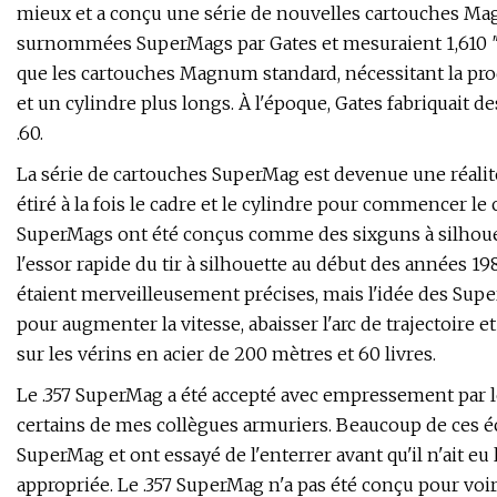
mieux et a conçu une série de nouvelles cartouches Ma
surnommées SuperMags par Gates et mesuraient 1,610 ″ 
que les cartouches Magnum standard, nécessitant la pr
et un cylindre plus longs. À l'époque, Gates fabriquait des 
.60.
La série de cartouches SuperMag est devenue une réalité
étiré à la fois le cadre et le cylindre pour commencer 
SuperMags ont été conçus comme des sixguns à silhouette
l'essor rapide du tir à silhouette au début des années 198
étaient merveilleusement précises, mais l'idée des Super
pour augmenter la vitesse, abaisser l'arc de trajectoire
sur les vérins en acier de 200 mètres et 60 livres.
Le .357 SuperMag a été accepté avec empressement par l
certains de mes collègues armuriers. Beaucoup de ces écr
SuperMag et ont essayé de l'enterrer avant qu'il n'ait eu
appropriée. Le .357 SuperMag n'a pas été conçu pour voir à