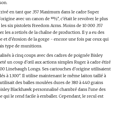
son.
rrivé en tant que .357 Maximum dans le cadre Super
igine avec un canon de 101⁄2″, c'était le revolver le plus
e les six pistolets Freedom Arms. Moins de 10 000 .357
les a retirés de la chaîne de production. Il y a eu des
e et d'érosion de la gorge - encore une fois par ceux qui
ais type de munitions.
lisés à cinq coups avec des cadres de poignée Bisley
eté un coup d'œil aux actions simples Ruger à cadre étiré
500 Linebaugh Longs. Ses cartouches d'origine utilisaient
és à 1.300″. Il utilise maintenant le même laiton taillé à
 utilisait des balles moulées dures de 380 à 440 grains
 Bisley Blackhawk personnalisé chambré dans l'une des
 qui le rend facile à emballer. Cependant, le recul est