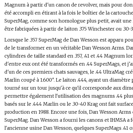
Magnum à partir d'un canon de revolver, mais pour donn
été accompli en étirant à la fois le boîtier de la cartouch
SuperMag, comme son homologue plus petit, avait une lon
être fabriquées à partir de laiton .375 Winchester ou .30
Lorsque le .357 SuperMag de Dan Wesson est apparu pour 
de le transformer en un véritable Dan Wesson Arms. Dan
cylindres de taille standard en .357, .41 et .44 Magnum l
d'entre eux ont été transformés en .44 SuperMags, et j'ai
d'un de ces premiers chats sauvages, le .44 UltraMag créé
Marlin coupé à 1.600″. Le laiton .444, ayant un diamètre
tourné sur un tour jusqu'à ce qu'il corresponde aux dime
permettre également l'utilisation des magnums .44 plus
basés sur le .444 Marlin ou le .30-40 Krag ont fait surf
production en 1988. Encore une fois, Dan Wesson Arms et
SuperMag. Dan Wesson a fourni les canons et IHMSA a fo
l'ancienne usine Dan Wesson, quelques SuperMags .41 o