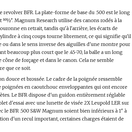
evolver BFR. La plate-forme de base du .500 est le long
t 101⁄2″. Magnum Research utilise des canons rodés à la
ronne en retrait, tandis qu'à l'arrière, les écarts de
lindre à cinq coups tourne librement, ce qui signifie qu'il
e ou dans le sens inverse des aiguilles d'une montre pour
beaucoup plus court que le .45-70, la balle a un long
le cône de forçage et dans le canon. Cela ne semble
e que ce soit.
ion douce et brossée. Le cadre de la poignée ressemble
e poignées en caoutchouc enveloppantes qui ont encore
plètes. Le BFR dispose d'un guidon entièrement réglable
let d'essai avec une lunette de visée 2X Leupold LER sur
avec le BFR .500 S&W Magnum soient bien inférieurs à 1″ à
ation d'un recul important, certaines charges étaient de