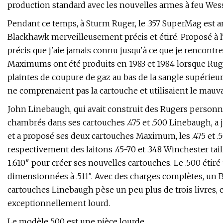
production standard avec les nouvelles armes à feu Wes
Pendant ce temps, à Sturm Ruger, le .357 SuperMag est a
Blackhawk merveilleusement précis et étiré. Proposé à l'or
précis que j'aie jamais connu jusqu'à ce que je rencontr
Maximums ont été produits en 1983 et 1984 lorsque Ruger 
plaintes de coupure de gaz au bas de la sangle supérieur
ne comprenaient pas la cartouche et utilisaient le mauv
John Linebaugh, qui avait construit des Rugers personna
chambrés dans ses cartouches .475 et .500 Linebaugh, a j
et a proposé ses deux cartouches Maximum, les .475 et .
respectivement des laitons .45-70 et .348 Winchester taill
1.610″ pour créer ses nouvelles cartouches. Le .500 étiré
dimensionnées à .511″. Avec des charges complètes, un
cartouches Linebaugh pèse un peu plus de trois livres, ce
exceptionnellement lourd.
Le modèle 500 est une pièce lourde.