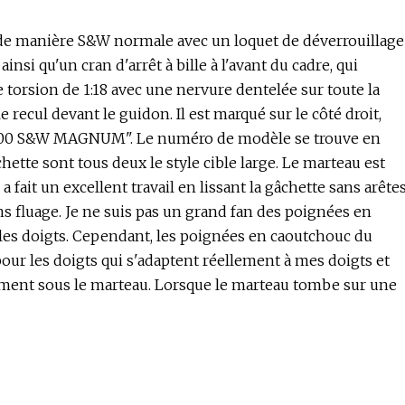
re de manière S&W normale avec un loquet de déverrouillage
nsi qu'un cran d'arrêt à bille à l'avant du cadre, qui
torsion de 1:18 avec une nervure dentelée sur toute la
 recul devant le guidon. Il est marqué sur le côté droit,
 "500 S&W MAGNUM". Le numéro de modèle se trouve en
âchette sont tous deux le style cible large. Le marteau est
a fait un excellent travail en lissant la gâchette sans arête
ans fluage. Je ne suis pas un grand fan des poignées en
r les doigts. Cependant, les poignées en caoutchouc du
our les doigts qui s'adaptent réellement à mes doigts et
ement sous le marteau. Lorsque le marteau tombe sur une