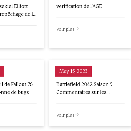
ekiel Elliott
verification de l'AGE
 repêchage de la
Voir plus
May 15, 2023
il de Fallout 76
Battlefield 2042 Saison 5
onne de bugs
Commentaires sur les
premières armes et
changements à venir décrits
Voir plus
par DICE