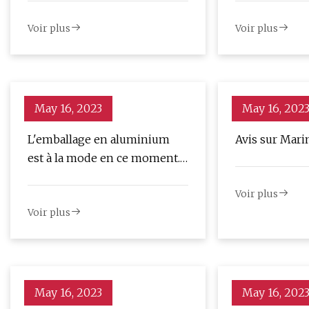
Warzone™
camouflage p
Voir plus
Voir plus
May 16, 2023
May 16, 202
L'emballage en aluminium
Avis sur Mari
est à la mode en ce moment.
Est-ce vraiment mieux que le
Voir plus
plastique ?
Voir plus
May 16, 2023
May 16, 202