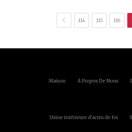
114
115
116
Maison
À Propos De Nous
Usine intérieure d'actes de foi
S