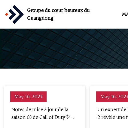
Groupe du cœur heureux du
MA
Guangdong
May 16, 2023
May 16, 202
Notes de mise à jour de la
Un expert de
saison 03 de Call of Duty®:
2 révèle une
Modern Warfare® II et
déverrouillag