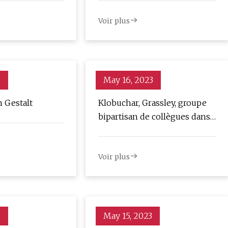
olyatomique
Voir plus
3
May 16, 2023
n Gestalt
Klobuchar, Grassley, groupe
bipartisan de collègues dans
une lettre exhortant
l'administration Biden à
Voir plus
renforcer la norme sur les
carburants renouvelables
3
May 15, 2023