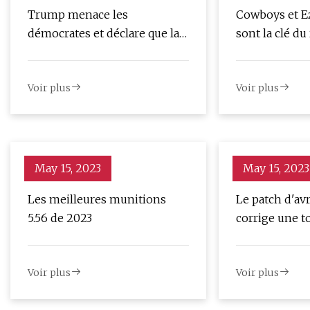
Trump menace les
Cowboys et Ez
démocrates et déclare que la
sont la clé du
maison du GOP destituera le
NFL
président démocrate
Voir plus
Voir plus
May 15, 2023
May 15, 2023
Les meilleures munitions
Le patch d'avr
5.56 de 2023
corrige une t
Voir plus
Voir plus