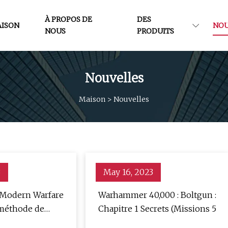
À PROPOS DE
DES
ISON
NOU
NOUS
PRODUITS
Nouvelles
Maison
>
Nouvelles
3
May 16, 2023
 Modern Warfare
Warhammer 40,000 : Boltgun :
 méthode de
Chapitre 1 Secrets (Missions 5
e rapide du