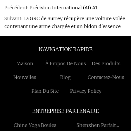
Précédent:
Précision International (AI) AT
Suivant:
La GRC de Surrey récupère une voiture volée
contenant une arme chargée et un bidon d'essence
NAVIGATION RAPIDE
Maison
À Propos De Nous
Des Produits
Nouvelles
Blog
Contactez-Nous
Plan Du Site
Privacy Policy
ENTREPRISE PARTENAIRE
Chine Yoga Boules
Shenzhen Parfait