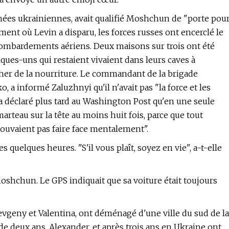
mées ukrainiennes, avait qualifié Moshchun de "porte pou
ment où Levin a disparu, les forces russes ont encerclé le
bombardements aériens. Deux maisons sur trois ont été
elques-uns qui restaient vivaient dans leurs caves à
her de la nourriture. Le commandant de la brigade
 informé Zaluzhnyi qu'il n'avait pas "la force et les
a déclaré plus tard au Washington Post qu'en une seule
marteau sur la tête au moins huit fois, parce que tout
ouvaient pas faire face mentalement".
quelques heures. "S'il vous plaît, soyez en vie", a-t-elle
oshchun. Le GPS indiquait que sa voiture était toujours
Yevgeny et Valentina, ont déménagé d'une ville du sud de la
 de deux ans, Alexander, et après trois ans en Ukraine ont