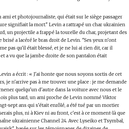
 ami et photojournaliste, qui était sur le siège passager
oiture signifiait la mort." Levin a rattrapé un char ukrainien
d, un projectile a frappé la tourelle du char, projetant des
e brisé a lacéré le bras droit de Levin. "Ses yeux n'ont
 pas qu'il était blessé, et je ne lui ai rien dit, car il
 et a vu que la jambe droite de son pantalon était
evin a écrit : « J'ai honte que nous soyons sortis de cet
urs, je n'arrive pas à me trouver une place : je me demande
mmener quelqu'un d'autre dans la voiture avec nous et le
mois plus tard, un ami proche de Levin nommé Viktor
-sept ans qui s'était enrôlé, a été tué par un mortier
oiserais plus, ni à Kiev ni au front, c'est à ce moment-là que
chaîne ukrainienne Channel 24. Avec Lyseiko et Tsymbal,
Ilovaisk", basée sur les témoignages de dizaines de