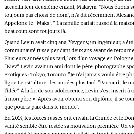
accueilli leur deuxième enfant, Maksym. "Nous étions su
toujours pas choisi de nom", m'a dit récemment Alexander
Appelons-le "Maks". " La famille parlait russe à la maiso
beaucoup sont toujours là.
Quand Levin avait cinq ans, Yevgeny, un ingénieur, a été
communauté russe pendant deux ans avant de retourner 
Plusieurs années plus tard, lors d'un voyage en Pologne,
"Kiev". Levin avait un ami dont le père, photographe spo
exotiques : Tokyo, Toronto. "Je n'ai jamais voulu être 
ligne LensCulture, des années plus tard. "Parcourir le m
l'idée." À la fin de son adolescence, Levin s'est inscrit
à mon père ». Après avoir obtenu son diplôme, il se tou
que pour la paix dans le monde".
En 2014, les forces russes ont envahi la Crimée et le Don
vanité semble être restée sa motivation première. Un viei