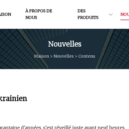
À PROPOS DE
DES
ISON
NOU
NOUS
PRODUITS
Nouvelles
Maison
>
Nouvelles
>
Contenu
krainien
ntaine d'années, s'est réveillé juste avant neuf heures