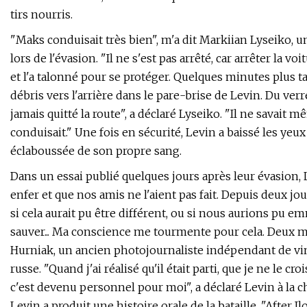
tirs nourris.
"Maks conduisait très bien", m'a dit Markiian Lyseiko, un
lors de l'évasion. "Il ne s'est pas arrêté, car arrêter la v
et l'a talonné pour se protéger. Quelques minutes plus tar
débris vers l'arrière dans le pare-brise de Levin. Du verr
jamais quitté la route", a déclaré Lyseiko. "Il ne savait même
conduisait." Une fois en sécurité, Levin a baissé les yeux
éclaboussée de son propre sang.
Dans un essai publié quelques jours après leur évasion, L
enfer et que nos amis ne l'aient pas fait. Depuis deux jo
si cela aurait pu être différent, ou si nous aurions pu e
sauver... Ma conscience me tourmente pour cela. Deux 
Hurniak, un ancien photojournaliste indépendant de vingt
russe. "Quand j'ai réalisé qu'il était parti, que je ne le cr
c'est devenu personnel pour moi", a déclaré Levin à la 
Levin a produit une histoire orale de la bataille, "After 