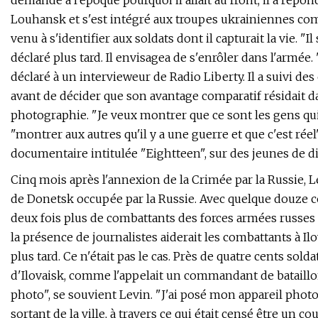
demandé à l'époque pourquoi il allait au front, il a répon
Louhansk et s'est intégré aux troupes ukrainiennes comba
venu à s'identifier aux soldats dont il capturait la vie. "
déclaré plus tard. Il envisagea de s'enrôler dans l'armée.
déclaré à un intervieweur de Radio Liberty. Il a suivi de
avant de décider que son avantage comparatif résidait da
photographie. "Je veux montrer que ce sont les gens qui 
"montrer aux autres qu'il y a une guerre et que c'est rée
documentaire intitulée "Eightteen", sur des jeunes de d
Cinq mois après l'annexion de la Crimée par la Russie, Le
de Donetsk occupée par la Russie. Avec quelque douze cen
deux fois plus de combattants des forces armées russes
la présence de journalistes aiderait les combattants à Il
plus tard. Ce n'était pas le cas. Près de quatre cents sol
d'Ilovaisk, comme l'appelait un commandant de bataillo
photo", se souvient Levin. "J'ai posé mon appareil photo e
sortant de la ville, à travers ce qui était censé être un 