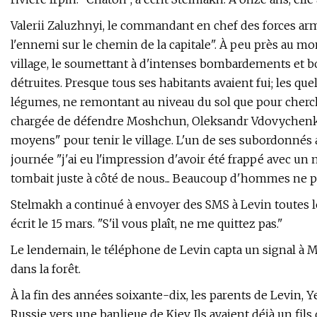
Valerii Zaluzhnyi, le commandant en chef des forces ar
l'ennemi sur le chemin de la capitale". À peu près au mo
village, le soumettant à d'intenses bombardements et 
détruites. Presque tous ses habitants avaient fui; les qu
légumes, ne remontant au niveau du sol que pour cherc
chargée de défendre Moshchun, Oleksandr Vdovychenko, a
moyens" pour tenir le village. L'un de ses subordonnés 
journée "j'ai eu l'impression d'avoir été frappé avec un 
tombait juste à côté de nous... Beaucoup d'hommes ne p
Stelmakh a continué à envoyer des SMS à Levin toutes les 
écrit le 15 mars. "S'il vous plaît, ne me quittez pas."
Le lendemain, le téléphone de Levin capta un signal à M
dans la forêt.
À la fin des années soixante-dix, les parents de Levin, 
Russie vers une banlieue de Kiev. Ils avaient déjà un fils