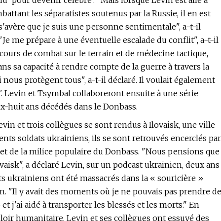
du 'pour devenir célèbre'. "Mais lorsque Levin est allé à
ttant les séparatistes soutenus par la Russie, il en est
Il s'avère que je suis une personne sentimentale", a-t-il
 "Je me prépare à une éventuelle escalade du conflit", a-t-il
s cours de combat sur le terrain et de médecine tactique,
ns sa capacité à rendre compte de la guerre à travers la
nous protègent tous", a-t-il déclaré. Il voulait également
l". Levin et Tsymbal collaboreront ensuite à une série
ix-huit ans décédés dans le Donbass.
vin et trois collègues se sont rendus à Ilovaisk, une ville
ts soldats ukrainiens, ils se sont retrouvés encerclés par
 et de la milice populaire du Donbass. "Nous pensions que
ovaisk", a déclaré Levin, sur un podcast ukrainien, deux ans
dats ukrainiens ont été massacrés dans la « souricière »
n. "Il y avait des moments où je ne pouvais pas prendre d
t j'ai aidé à transporter les blessés et les morts." En
couloir humanitaire, Levin et ses collègues ont essuyé des