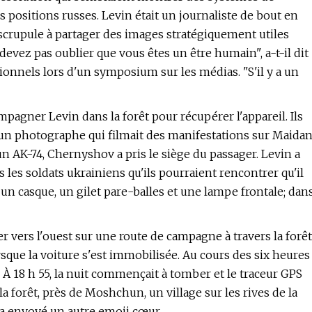
 les positions russes. Levin était un journaliste de bout en
n scrupule à partager des images stratégiquement utiles
 devez pas oublier que vous êtes un être humain", a-t-il dit
ionnels lors d'un symposium sur les médias. "S'il y a un
gner Levin dans la forêt pour récupérer l'appareil. Ils
 un photographe qui filmait des manifestations sur Maida
 un AK-74, Chernyshov a pris le siège du passager. Levin a
s les soldats ukrainiens qu'ils pourraient rencontrer qu'il
 un casque, un gilet pare-balles et une lampe frontale; dan
 vers l'ouest sur une route de campagne à travers la forêt
rsque la voiture s'est immobilisée. Au cours des six heures
 À 18 h 55, la nuit commençait à tomber et le traceur GPS
a forêt, près de Moshchun, un village sur les rives de la
le a envoyé un autre emoji cœur.