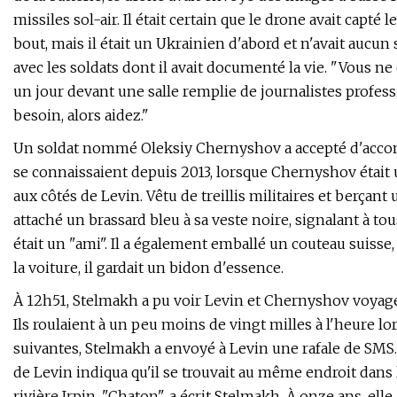
missiles sol-air. Il était certain que le drone avait capté
bout, mais il était un Ukrainien d'abord et n'avait aucu
avec les soldats dont il avait documenté la vie. "Vous ne
un jour devant une salle remplie de journalistes profess
besoin, alors aidez."
Un soldat nommé Oleksiy Chernyshov a accepté d'accompa
se connaissaient depuis 2013, lorsque Chernyshov était
aux côtés de Levin. Vêtu de treillis militaires et berçant
attaché un brassard bleu à sa veste noire, signalant à tou
était un "ami". Il a également emballé un couteau suisse,
la voiture, il gardait un bidon d'essence.
À 12h51, Stelmakh a pu voir Levin et Chernyshov voyager
Ils roulaient à un peu moins de vingt milles à l'heure lo
suivantes, Stelmakh a envoyé à Levin une rafale de SMS.
de Levin indiqua qu'il se trouvait au même endroit dans l
rivière Irpin. "Chaton", a écrit Stelmakh. À onze ans, el