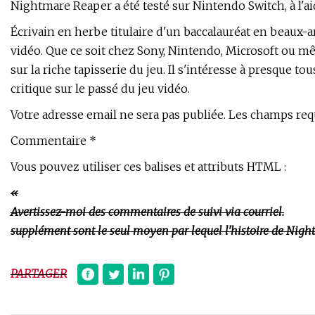
Nightmare Reaper a été testé sur Nintendo Switch, à l'ai
Écrivain en herbe titulaire d'un baccalauréat en beaux-art
vidéo. Que ce soit chez Sony, Nintendo, Microsoft ou mêm
sur la riche tapisserie du jeu. Il s'intéresse à presque t
critique sur le passé du jeu vidéo.
Votre adresse email ne sera pas publiée. Les champs req
Commentaire *
Vous pouvez utiliser ces balises et attributs HTML :
Avertissez-moi des commentaires de suivi via courriel.
supplément sont le seul moyen par lequel l'histoire de Nigh
PARTAGER