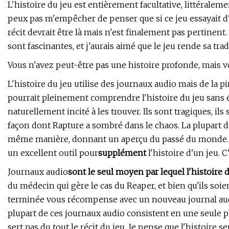
L'histoire du jeu est entièrement facultative, littéralem
peux pas m'empêcher de penser que si ce jeu essayait d'
récit devrait être là mais n'est finalement pas pertinen
sont fascinantes, et j'aurais aimé que le jeu rende sa tra
Vous n'avez peut-être pas une histoire profonde, mais
L'histoire du jeu utilise des journaux audio mais de la 
pourrait pleinement comprendre l'histoire du jeu sans é
naturellement incité à les trouver. Ils sont tragiques, il
façon dont Rapture a sombré dans le chaos. La plupart de
même manière, donnant un aperçu du passé du monde. Dan
un excellent outil pour
supplément
l'histoire d'un jeu. 
Journaux audio
sont le seul moyen par lequel l'histoire
du médecin qui gère le cas du Reaper, et bien qu'ils soie
terminée vous récompense avec un nouveau journal audio
plupart de ces journaux audio consistent en une seule ph
sert pas du tout le récit du jeu. Je pense que l'histoire