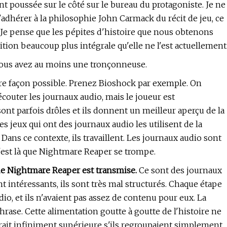
ent poussée sur le côté sur le bureau du protagoniste. Je ne
adhérer à la philosophie John Carmack du récit de jeu, ce
t. Je pense que les pépites d'histoire que nous obtenons
dition beaucoup plus intégrale qu'elle ne l'est actuellement
 vous avez au moins une tronçonneuse.
pire façon possible. Prenez Bioshock par exemple. On
couter les journaux audio, mais le joueur est
s sont parfois drôles et ils donnent un meilleur aperçu de la
s jeux qui ont des journaux audio les utilisent de la
s ce contexte, ils travaillent. Les journaux audio sont
C'est là que Nightmare Reaper se trompe.
 de Nightmare Reaper est transmise.
Ce sont des journaux
nt intéressants, ils sont très mal structurés. Chaque étape
, et ils n'avaient pas assez de contenu pour eux. La
rase. Cette alimentation goutte à goutte de l'histoire ne
 serait infiniment supérieure s'ils regroupaient simplement