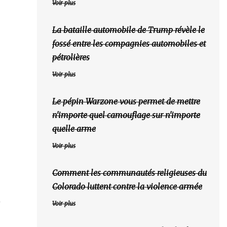
Voir plus
La bataille automobile de Trump révèle le
fossé entre les compagnies automobiles et
pétrolières
Voir plus
Le pépin Warzone vous permet de mettre
n'importe quel camouflage sur n'importe
quelle arme
Voir plus
Comment les communautés religieuses du
Colorado luttent contre la violence armée
n
Voir plus