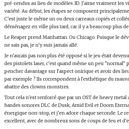
pré-rendus au lieu de modèles 3D. J'aime vraiment les vi
variété. Au début, les étapes se composent principalemen
C'est juste le même un ou deux carreaux copiés et collés
déménagez en ville plus tard, car il y a beaucoup plus de 
Le Reaper prend Manhattan. Ou Chicago. Puisque le déve
ne sais pas, je n'y suis jamais allé.
Je n'aurais pas non plus été opposé si le jeu était devenu
des pistolets laser, c'est quand même un peu "normal" po
pencher davantage sur l'aspect onirique et avoir des lie
par exemple ? Ils correspondent à l'esthétique du mauvai
abattre des clowns monstres.
Tout cela n'est renforcé que par un OST de heavy metal 
bandes sonores DLC de Dusk, Amid Evil et Doom Eternal à s
énergique non-stop, et j'en adore chaque seconde. Le r
excellent, avec de nombreux sons de coups de feu et d'