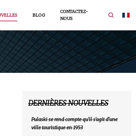
CONTACTEZ-
VELLES
BLOG
NOUS
DERNIÈRES NOUVELLES
Pulaski se rend compte qu'il s'agit d'une
ville touristique en 1953