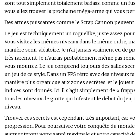
sont tout simplement totalement badass, comme un fusi
vous allez trouver la prochaine méga-arme qui vous per
Des armes puissantes comme le Scrap Cannon peuvent t
Le jeu est techniquement un roguelike, juste assez pour 
Vous visitez les mêmes niveaux dans le même ordre, ma
manière semi-aléatoire. Je n'ai jamais vraiment eu de pr
très rarement. Je n'aurais probablement même pas remar
vous mourrez. Le jeu comprend toujours des salles secrè
un jeu de ce style. Dans un FPS rétro avec des niveaux fai
manière plus organique aux zones secrètes, et le joueur
indices sont donnés. Ici, il s'agit simplement de « frapp
tous les niveaux de grotte qui infestent le début du jeu,
niveau.
Trouver ces secrets est cependant très important, car v
progression. Pour poursuivre votre conquête du monde 
augmenteront votre santé maximale et votre capacité d