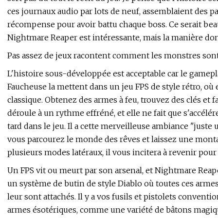
ces journaux audio par lots de neuf, assemblaient des p
récompense pour avoir battu chaque boss. Ce serait bea
Nightmare Reaper est intéressante, mais la manière dont 
Pas assez de jeux racontent comment les monstres sont 
L'histoire sous-développée est acceptable car le gamepla
Faucheuse la mettent dans un jeu FPS de style rétro, où el
classique. Obtenez des armes à feu, trouvez des clés et 
déroule à un rythme effréné, et elle ne fait que s'accélér
tard dans le jeu. Il a cette merveilleuse ambiance "juste
vous parcourez le monde des rêves et laissez une monta
plusieurs modes latéraux, il vous incitera à revenir pour 
Un FPS vit ou meurt par son arsenal, et Nightmare Reape
un système de butin de style Diablo où toutes ces armes
leur sont attachés. Il y a vos fusils et pistolets convent
armes ésotériques, comme une variété de bâtons magique