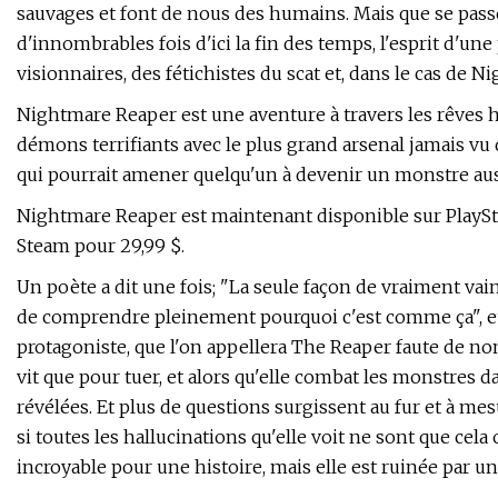
sauvages et font de nous des humains. Mais que se pass
d'innombrables fois d'ici la fin des temps, l'esprit d'un
visionnaires, des fétichistes du scat et, dans le cas de N
Nightmare Reaper est une aventure à travers les rêves 
démons terrifiants avec le plus grand arsenal jamais vu 
qui pourrait amener quelqu'un à devenir un monstre auss
Nightmare Reaper est maintenant disponible sur PlaySta
Steam pour 29,99 $.
Un poète a dit une fois; "La seule façon de vraiment vai
de comprendre pleinement pourquoi c'est comme ça", et
protagoniste, que l'on appellera The Reaper faute de no
vit que pour tuer, et alors qu'elle combat les monstres 
révélées. Et plus de questions surgissent au fur et à me
si toutes les hallucinations qu'elle voit ne sont que cela o
incroyable pour une histoire, mais elle est ruinée par un 