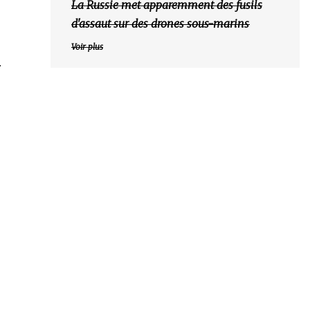
La Russie met apparemment des fusils
d'assaut sur des drones sous-marins
Voir plus
.