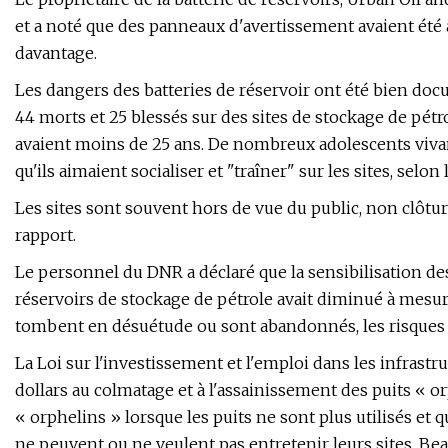
et a noté que des panneaux d'avertissement avaient été 
davantage.
Les dangers des batteries de réservoir ont été bien doc
44 morts et 25 blessés sur des sites de stockage de pétro
avaient moins de 25 ans. De nombreux adolescents vivant
qu'ils aimaient socialiser et "traîner" sur les sites, selon
Les sites sont souvent hors de vue du public, non clôtu
rapport.
Le personnel du DNR a déclaré que la sensibilisation de
réservoirs de stockage de pétrole avait diminué à mesure
tombent en désuétude ou sont abandonnés, les risques
La Loi sur l'investissement et l'emploi dans les infrastr
dollars au colmatage et à l'assainissement des puits « o
« orphelins » lorsque les puits ne sont plus utilisés et qu
ne peuvent ou ne veulent pas entretenir leurs sites. Bea