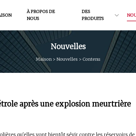
À PROPOS DE
DES
ISON
NOU
NOUS
PRODUITS
Nouvelles
Maison
>
Nouvelles
>
Contenu
pétrole après une explosion meurtrière
lières qu'elles vont bientôt sévir contre les réservoirs de