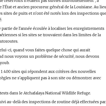
de réservoirs n'étaient pas suivies individuellement", a
 l'État et ancien procureur général de la Louisiane. Au lie
s sites de puits et n'ont été notés lors des inspections qu
é.
partie de l'année écoulée à localiser les enregistrements
aériennes si les sites se trouvaient dans les limites de la
autoroutes.
elui-ci, quand vous faites quelque chose qui aurait
uand nous voyons un problème de sécurité, nous devons
eyoub.
1 400 sites qui répondent aux critères des nouvelles
 règles ne s'appliquent pas à son site ou démontrer avec
 tests dans le Atchafalaya National Wildlife Refuge.
uivi au-delà des inspections de routine déjà effectuées par