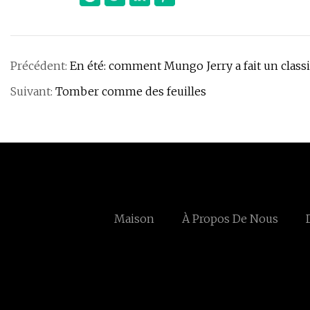
Précédent:
En été: comment Mungo Jerry a fait un class
Suivant:
Tomber comme des feuilles
Maison
À Propos De Nous