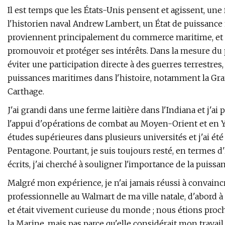
Il est temps que les États-Unis pensent et agissent, un
l'historien naval Andrew Lambert, un État de puissance
proviennent principalement du commerce maritime, et i
promouvoir et protéger ses intérêts. Dans la mesure du 
éviter une participation directe à des guerres terrestres,
puissances maritimes dans l'histoire, notamment la Gra
Carthage.
J'ai grandi dans une ferme laitière dans l'Indiana et j'ai
l'appui d'opérations de combat au Moyen-Orient et en Youg
études supérieures dans plusieurs universités et j'ai été
Pentagone. Pourtant, je suis toujours resté, en termes d
écrits, j'ai cherché à souligner l'importance de la puis
Malgré mon expérience, je n'ai jamais réussi à convaincr
professionnelle au Walmart de ma ville natale, d'abord à l
et était vivement curieuse du monde ; nous étions proche
la Marine, mais pas parce qu'elle considérait mon travai