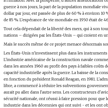
à l'inflation. Avec la prospérité, d'autres améliorations
guerre à nos jours, la part de la population mondiale vi
dollar par jour, est passée de plus de 60 % à environ 10
de 85 %. L'espérance de vie mondiale en 1950 était de 46 a
Tout cela dépendait de la liberté des mers, qui à son to
nations – dirigées par les États-Unis – qui croient en une
Mais le succès même de ce projet menace désormais son
Les États-Unis n'investissent plus dans les instruments 
L'industrie américaine de la construction navale comm
dans les années 1960 au profit des pays à faibles coûts 
capacité industrielle après la guerre. La baisse de la con
en fonction du président Ronald Reagan, en 1981. L'admi
libre, a commencé à réduire les subventions gouvernemen
aurait pu aller dans l'autre sens. Les constructeurs d'a
sécurité nationale, ont réussi à faire pression pour que
industrie dans les décennies qui ont suivi - et les ont o