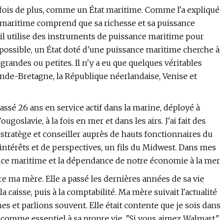
e fois de plus, comme un État maritime. Comme l'a expliqué
 maritime comprend que sa richesse et sa puissance
l utilise des instruments de puissance maritime pour
possible, un État doté d'une puissance maritime cherche à
 grandes ou petites. Il n'y a eu que quelques véritables
nde-Bretagne, la République néerlandaise, Venise et
 passé 26 ans en service actif dans la marine, déployé à
oslavie, à la fois en mer et dans les airs. J'ai fait des
 stratège et conseiller auprès de hauts fonctionnaires du
'intérêts et de perspectives, un fils du Midwest. Dans mes
sance maritime et la dépendance de notre économie à la mer
e ma mère. Elle a passé les dernières années de sa vie
a caisse, puis à la comptabilité. Ma mère suivait l'actualité
s et parlions souvent. Elle était contente que je sois dan
l comme essentiel à sa propre vie. "Si vous aimez Walmart,"