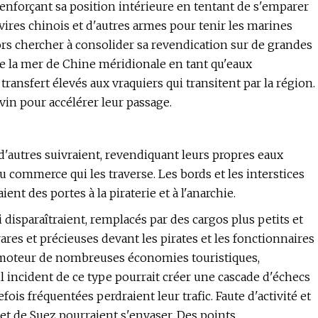
renforçant sa position intérieure en tentant de s'emparer
avires chinois et d'autres armes pour tenir les marines
ors chercher à consolider sa revendication sur de grandes
 de la mer de Chine méridionale en tant qu'eaux
e transfert élevés aux vraquiers qui transitent par la région.
in pour accélérer leur passage.
 d'autres suivraient, revendiquant leurs propres eaux
du commerce qui les traverse. Les bords et les interstices
t des portes à la piraterie et à l'anarchie.
disparaîtraient, remplacés par des cargos plus petits et
res et précieuses devant les pirates et les fonctionnaires
 le moteur de nombreuses économies touristiques,
l incident de ce type pourrait créer une cascade d'échecs
ois fréquentées perdraient leur trafic. Faute d'activité et
t de Suez pourraient s'envaser. Des points